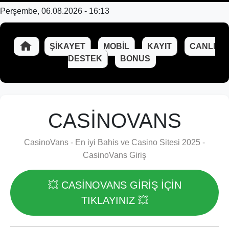
Perşembe, 06.08.2026 - 16:13
ŞIKAYET
MOBIL
KAYIT
CANLI
DESTEK
BONUS
CASINOVANS
CasinoVans - En iyi Bahis ve Casino Sitesi 2025 -
CasinoVans Giriş
💥 CASINOVANS GİRİŞ İÇİN
TIKLAYINIZ 💥