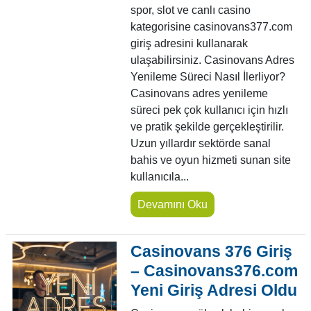
spor, slot ve canlı casino
kategorisine casinovans377.com
giriş adresini kullanarak
ulaşabilirsiniz. Casinovans Adres
Yenileme Süreci Nasıl İlerliyor?
Casinovans adres yenileme
süreci pek çok kullanıcı için hızlı
ve pratik şekilde gerçekleştirilir.
Uzun yıllardır sektörde sanal
bahis ve oyun hizmeti sunan site
kullanıcıla...
Devamını Oku
Casinovans 376 Giriş
– Casinovans376.com
Yeni Giriş Adresi Oldu