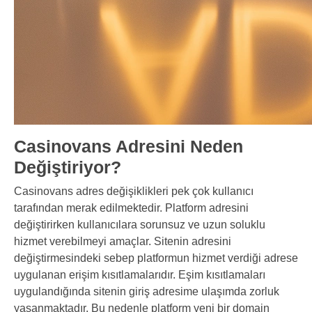
Casinovans Adresini Neden
Değiştiriyor?
Casinovans adres değişiklikleri pek çok kullanıcı
tarafından merak edilmektedir. Platform adresini
değiştirirken kullanıcılara sorunsuz ve uzun soluklu
hizmet verebilmeyi amaçlar. Sitenin adresini
değiştirmesindeki sebep platformun hizmet verdiği adrese
uygulanan erişim kısıtlamalarıdır. Eşim kısıtlamaları
uygulandığında sitenin giriş adresime ulaşımda zorluk
yaşanmaktadır. Bu nedenle platform yeni bir domain