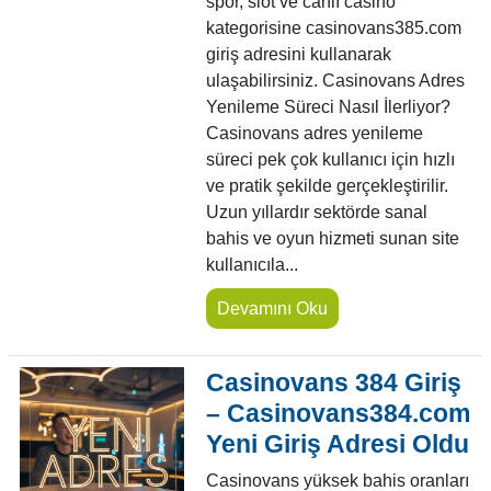
spor, slot ve canlı casino
kategorisine casinovans385.com
giriş adresini kullanarak
ulaşabilirsiniz. Casinovans Adres
Yenileme Süreci Nasıl İlerliyor?
Casinovans adres yenileme
süreci pek çok kullanıcı için hızlı
ve pratik şekilde gerçekleştirilir.
Uzun yıllardır sektörde sanal
bahis ve oyun hizmeti sunan site
kullanıcıla...
Devamını Oku
Casinovans 384 Giriş
– Casinovans384.com
Yeni Giriş Adresi Oldu
Casinovans yüksek bahis oranları