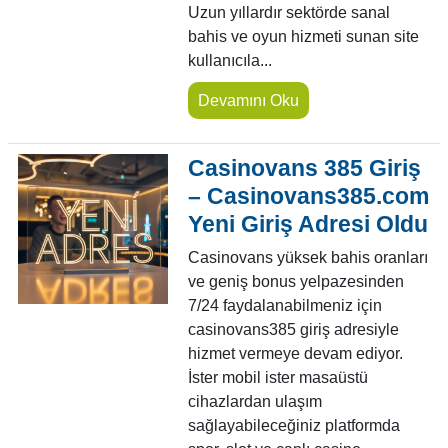
Uzun yıllardır sektörde sanal
bahis ve oyun hizmeti sunan site
kullanıcıla...
Devamını Oku
Casinovans 385 Giriş
– Casinovans385.com
Yeni Giriş Adresi Oldu
Casinovans yüksek bahis oranları
ve geniş bonus yelpazesinden
7/24 faydalanabilmeniz için
casinovans385 giriş adresiyle
hizmet vermeye devam ediyor.
İster mobil ister masaüstü
cihazlardan ulaşım
sağlayabileceğiniz platformda