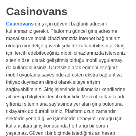
Casinovans
Casinovans
giriş için güvenli bağlantı adresini
kullanmanız gerekir. Platformu güncel giriş adresine
masaüstü ve mobil cihazlarınızda internet bağlantınız
olduğu müddetçe güvenli şekilde kullanabilirsiniz. Giriş
için tercih edebileceğiniz mobil cihazlarınızda isterseniz
sitenin özel olarak geliştirmiş olduğu mobil uygulamayı
da kullanabilirsiniz. Ücretsiz olarak edinebileceğiniz
mobil uygulama sayesinde adresten ekstra bağlantıya
ihtiyaç duymadan direkt olarak siteye erişim
sağlayabilirsiniz. Giriş işleminde kullanıcılar kendilerine
ait hesap bilgilerini tercih etmelidir. Mevcut kullanıcı adı
şifrenizi sitenin ana sayfasında yer alan giriş butonuna
tıklayarak doldurabilirsiniz. Platform uzun zamandır
sektörde yer aldığı ve işlemlerde deneyimli olduğu için
kullanıcılara giriş konusunda herhangi bir sorun
yaşatmaz. Güvenli bir biçimde istediğiniz an hesap