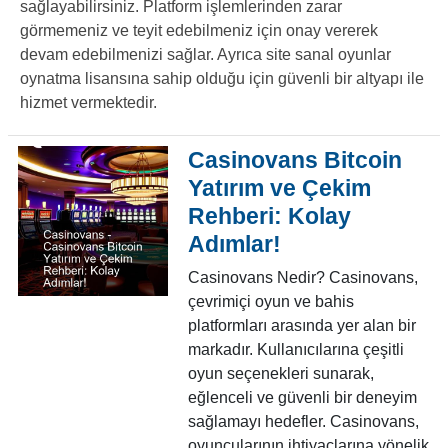
sağlayabilirsiniz. Platform işlemlerinden zarar
görmemeniz ve teyit edebilmeniz için onay vererek
devam edebilmenizi sağlar. Ayrıca site sanal oyunlar
oynatma lisansına sahip olduğu için güvenli bir altyapı ile
hizmet vermektedir.
Casinovans Bitcoin
Yatırım ve Çekim
Rehberi: Kolay
Adımlar!
Casinovans Nedir? Casinovans,
çevrimiçi oyun ve bahis
platformları arasında yer alan bir
markadır. Kullanıcılarına çeşitli
oyun seçenekleri sunarak,
eğlenceli ve güvenli bir deneyim
sağlamayı hedefler. Casinovans,
oyuncularının ihtiyaçlarına yönelik