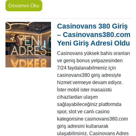
Devamını Oku
Casinovans 380 Giriş
– Casinovans380.com
Yeni Giriş Adresi Oldu
Casinovans yüksek bahis oranları
ve geniş bonus yelpazesinden
7/24 faydalanabilmeniz için
casinovans380 giriş adresiyle
hizmet vermeye devam ediyor.
İster mobil ister masaüstü
cihazlardan ulaşım
sağlayabileceğiniz platformda
spor, slot ve canlı casino
kategorisine casinovans380.com
giriş adresini kullanarak
ulaşabilirsiniz. Casinovans Adres