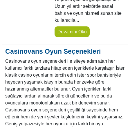
Uzun yıllardır sektörde sanal
bahis ve oyun hizmeti sunan site
kullanıcıla...
Devamını Oku
Casinovans Oyun Seçenekleri
Casinovans oyun seçenekleri ile siteye adım atan her
kullanıcı farklı tarzlara hitap eden içeriklerle karşılaşır. İster
klasik casino oyunlarını tercih edin ister spor bahisleriyle
heyecan yaşamak isteyin burada her zevke göre
hazırlanmış alternatifler bulunur. Oyun içerikleri farklı
sağlayıcılardan alınarak sürekli güncellenir ve bu da
oyunculara monotonluktan uzak bir deneyim sunar.
Casinovans oyun seçenekleri çeşitliliği sayesinde hem
eğlenir hem de yeni şeyler keşfetmenin keyfini yaşarsınız.
Geniş yelpazesiyle her oyuncu için farklı bir oyu...