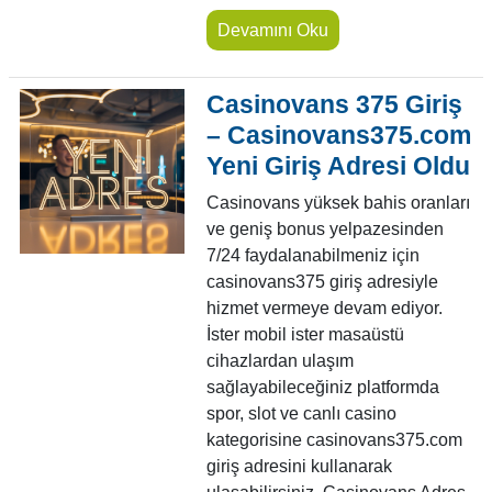
Devamını Oku
Casinovans 375 Giriş
– Casinovans375.com
Yeni Giriş Adresi Oldu
Casinovans yüksek bahis oranları
ve geniş bonus yelpazesinden
7/24 faydalanabilmeniz için
casinovans375 giriş adresiyle
hizmet vermeye devam ediyor.
İster mobil ister masaüstü
cihazlardan ulaşım
sağlayabileceğiniz platformda
spor, slot ve canlı casino
kategorisine casinovans375.com
giriş adresini kullanarak