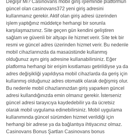
Değişir Mi? Casinovans mobil giriş işleminde platformun
güncel olan casinovans372 yeni giriş adresini
kullanmanız gerekir. Aktif olan giriş adresi üzerinden
işlem yaptığınız müddetçe herhangi bir sorunla
karşılaşmazsınız. Site geçen gün kendini geliştiren
sağlam ve güvenli bir altyapı ile hizmet verir. Site tek bir
resmi ve güncel adres üzerinden hizmet verir. Bu nedenle
mobil cihazlarınızda da masaüstünde kullanmış
olduğunuz aynı giriş adresine kullanabilirsiniz. Eğer
platforma herhangi bir erişim kısıtlaması getirildiyse ya da
adres değişikliği yapıldıysa mobil cihazlarda da geriş için
kullanmış olduğunuz adres otomatik olarak değişmiş olur.
Bu nedenle mobil cihazlarınızdan giriş yaparken güncel
adresi kullandığınızda emin olmanız gerekir. İsterseniz
güncel adresi tarayıcıya kaydedebilir ya da ücretsiz
olarak mobil uygulama edinebilirsiniz. Mobil uygulama
kullanımında güncel sürümden hizmet verildiği için
herhangi bir adrese ya da bağlantıya ihtiyacınız olmaz.
Casinovans Bonus Şartları Casinovans bonus