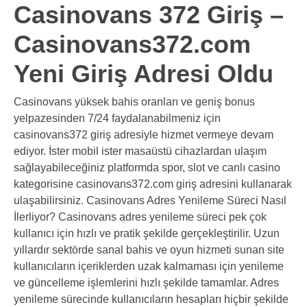
Casinovans 372 Giriş –
Casinovans372.com
Yeni Giriş Adresi Oldu
Casinovans yüksek bahis oranları ve geniş bonus
yelpazesinden 7/24 faydalanabilmeniz için
casinovans372 giriş adresiyle hizmet vermeye devam
ediyor. İster mobil ister masaüstü cihazlardan ulaşım
sağlayabileceğiniz platformda spor, slot ve canlı casino
kategorisine casinovans372.com giriş adresini kullanarak
ulaşabilirsiniz. Casinovans Adres Yenileme Süreci Nasıl
İlerliyor? Casinovans adres yenileme süreci pek çok
kullanıcı için hızlı ve pratik şekilde gerçekleştirilir. Uzun
yıllardır sektörde sanal bahis ve oyun hizmeti sunan site
kullanıcıların içeriklerden uzak kalmaması için yenileme
ve güncelleme işlemlerini hızlı şekilde tamamlar. Adres
yenileme sürecinde kullanıcıların hesapları hiçbir şekilde