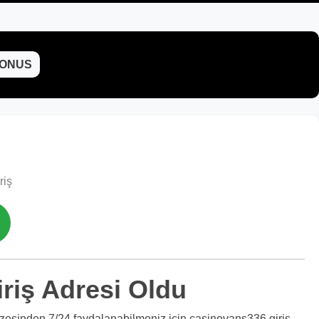
ONUS
riş
riş Adresi Oldu
zesinden 7/24 faydalanabilmeniz için casinovans336 giriş