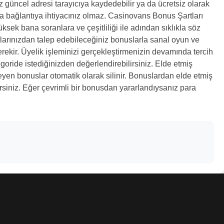
 güncel adresi tarayıcıya kaydedebilir ya da ücretsiz olarak
a bağlantıya ihtiyacınız olmaz. Casinovans Bonus Şartları
sek bana soranlara ve çeşitliliği ile adından sıklıkla söz
azlarınızdan talep edebileceğiniz bonuslarla sanal oyun ve
gerekir. Üyelik işleminizi gerçekleştirmenizin devamında tercih
goride istediğinizden değerlendirebilirsiniz. Elde etmiş
yen bonuslar otomatik olarak silinir. Bonuslardan elde etmiş
rsiniz. Eğer çevrimli bir bonusdan yararlandıysanız para