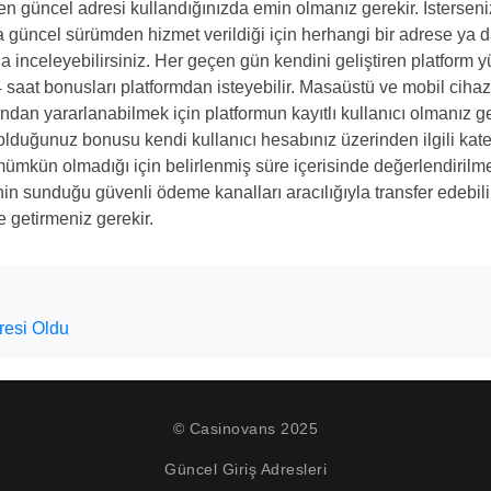
n güncel adresi kullandığınızda emin olmanız gerekir. İsterseniz
 güncel sürümden hizmet verildiği için herhangi bir adrese ya d
inceleyebilirsiniz. Her geçen gün kendini geliştiren platform yük
24 saat bonusları platformdan isteyebilir. Masaüstü ve mobil cih
arından yararlanabilmek için platformun kayıtlı kullanıcı olmanız 
olduğunuz bonusu kendi kullanıcı hesabınız üzerinden ilgili kate
ümkün olmadığı için belirlenmiş süre içerisinde değerlendirilme
in sunduğu güvenli ödeme kanalları aracılığıyla transfer edebili
 getirmeniz gerekir.
resi Oldu
© Casinovans 2025
Güncel Giriş Adresleri