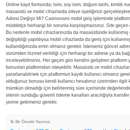
Online kayıt formunda; isim, soy isim, doğum tarihi, kimlik numa
masaüstü ve mobil cihazlarda siteye üyeliğinizi gerçekleştire
Adresi Değişir Mi? Casinovans mobil giriş işleminde platform
müddetçe herhangi bir sorunla karşılaşmazsınız. Site geçen gün
Bu nedenle mobil cihazlarınızda da masaüstünde kullanmış old
değişikliği yapıldıysa mobil cihazlarda da geriş için kullan
kullandığınızda emin olmanız gerekir. İsterseniz güncel adre
sürümden hizmet verildiği için herhangi bir adrese ya da ba
inceleyebilirsiniz. Her geçen gün kendini geliştiren platform y
bonusları platformdan isteyebilir. Masaüstü ve mobil cihazlar
yararlanabilmek için platformun kayıtlı kullanıcı olmanız ger
olduğunuz bonusu kendi kullanıcı hesabınız üzerinden ilgili 
mümkün olmadığı için belirlenmiş süre içerisinde değerlendi
sitenin sunduğu güvenli ödeme kanalları aracılığıyla transfe
yerine getirmeniz gerekir.
📝 Bir Önceki Yazımız: