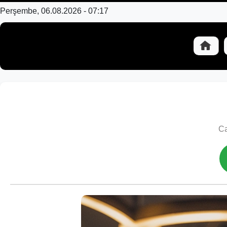
Perşembe, 06.08.2026 - 07:17
Ca