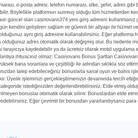
rası, e-posta adresi, telefon numarası, ülke, şehir, adres gibi bil
bilir. Böylelikle platformun sunmuş olduğu tüm hizmetlerden kesi
un güncel olan casinovans374 yeni giriş adresini kullanmanız ger
 kendini geliştiren sağlam ve güvenli bir altyapı ile hizmet ver
uğunuz aynı giriş adresine kullanabilirsiniz. Eğer platforma her
mış olduğunuz adres otomatik olarak değişmiş olur. Bu nedenle mo
si tarayıcıya kaydedebilir ya da ücretsiz olarak mobil uygulama 
ğlantıya ihtiyacınız olmaz. Casinovans Bonus Şartları Casinovan
üksek bana soranlara ve çeşitliliği ile adından sıklıkla söz ettir
ınızdan talep edebileceğiniz bonuslarla sanal oyun ve bahis işlem
ekir. Üyelik işleminizi gerçekleştirmenizin devamında tercih etti
kategoride istediğinizden değerlendirebilirsiniz. Elde etmiş old
rilmeyen bonuslar otomatik olarak silinir. Bonuslardan elde etm
r edebilirsiniz. Eğer çevrimli bir bonusdan yararlandıysanız pa