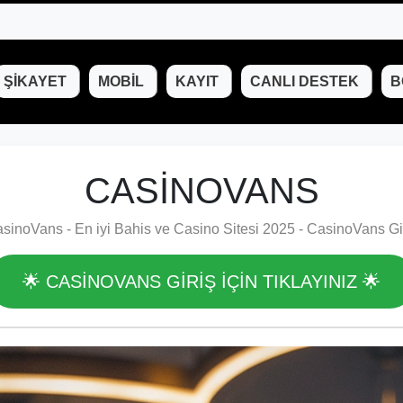
ŞIKAYET
MOBIL
KAYIT
CANLI DESTEK
B
CASINOVANS
sinoVans - En iyi Bahis ve Casino Sitesi 2025 - CasinoVans Gi
🌟 CASINOVANS GİRİŞ İÇİN TIKLAYINIZ 🌟