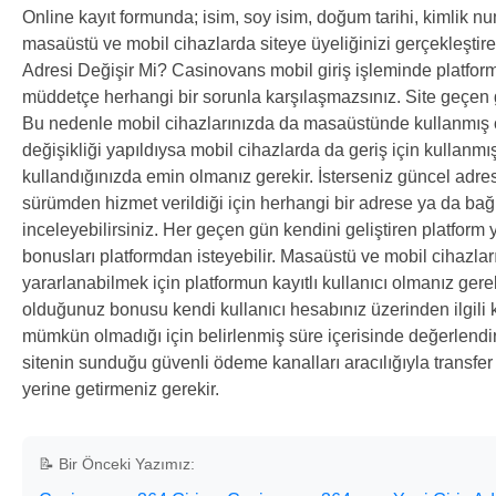
Online kayıt formunda; isim, soy isim, doğum tarihi, kimlik numa
masaüstü ve mobil cihazlarda siteye üyeliğinizi gerçekleştire
Adresi Değişir Mi? Casinovans mobil giriş işleminde platform
müddetçe herhangi bir sorunla karşılaşmazsınız. Site geçen gün
Bu nedenle mobil cihazlarınızda da masaüstünde kullanmış old
değişikliği yapıldıysa mobil cihazlarda da geriş için kullan
kullandığınızda emin olmanız gerekir. İsterseniz güncel adre
sürümden hizmet verildiği için herhangi bir adrese ya da ba
inceleyebilirsiniz. Her geçen gün kendini geliştiren platform y
bonusları platformdan isteyebilir. Masaüstü ve mobil cihazlar
yararlanabilmek için platformun kayıtlı kullanıcı olmanız ger
olduğunuz bonusu kendi kullanıcı hesabınız üzerinden ilgili 
mümkün olmadığı için belirlenmiş süre içerisinde değerlendi
sitenin sunduğu güvenli ödeme kanalları aracılığıyla transfe
yerine getirmeniz gerekir.
📝 Bir Önceki Yazımız: