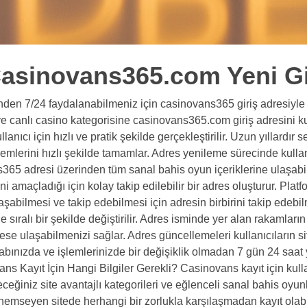
Casinovans365.com Yeni Gi
den 7/24 faydalanabilmeniz için casinovans365 giriş adresiyle 
ve canlı casino kategorisine casinovans365.com giriş adresini 
nıcı için hızlı ve pratik şekilde gerçekleştirilir. Uzun yıllardır
mlerini hızlı şekilde tamamlar. Adres yenileme sürecinde kullanı
ans365 adresi üzerinden tüm sanal bahis oyun içeriklerine ulaşa
ni amaçladığı için kolay takip edilebilir bir adres oluşturur. Pla
e ulaşabilmesi ve takip edebilmesi için adresin birbirini takip ed
sıralı bir şekilde değiştirilir. Adres isminde yer alan rakamların
e ulaşabilmenizi sağlar. Adres güncellemeleri kullanıcıların si
sabınızda ve işlemlerinizde bir değişiklik olmadan 7 gün 24 saa
ans Kayıt İçin Hangi Bilgiler Gerekli? Casinovans kayıt için kull
eceğiniz site avantajlı kategorileri ve eğlenceli sanal bahis oyu
i önemseyen sitede herhangi bir zorlukla karşılaşmadan kayıt olab