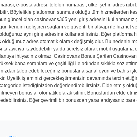
rası, e-posta adresi, telefon numarası, ülke, şehir, adres gibi bil
bilir. Böylelikle platformun sunmuş olduğu tüm hizmetlerden kesi
un güncel olan casinovans365 yeni giriş adresini kullanmanız ger
 kendini geliştiren sağlam ve güvenli bir altyapı ile hizmet ver
uğunuz aynı giriş adresine kullanabilirsiniz. Eğer platforma her
mış olduğunuz adres otomatik olarak değişmiş olur. Bu nedenle mo
si tarayıcıya kaydedebilir ya da ücretsiz olarak mobil uygulama 
ğlantıya ihtiyacınız olmaz. Casinovans Bonus Şartları Casinovan
üksek bana soranlara ve çeşitliliği ile adından sıklıkla söz ettir
ınızdan talep edebileceğiniz bonuslarla sanal oyun ve bahis işlem
ekir. Üyelik işleminizi gerçekleştirmenizin devamında tercih etti
kategoride istediğinizden değerlendirebilirsiniz. Elde etmiş old
rilmeyen bonuslar otomatik olarak silinir. Bonuslardan elde etm
r edebilirsiniz. Eğer çevrimli bir bonusdan yararlandıysanız pa