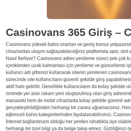
Casinovans 365 Giriş – 
Casinovans yüksek bahis oranları ve geniş bonus yelpazesin
cihazlardan ulaşım sağlayabileceğiniz platformda spor, slot 
Nasıl İlerliyor? Casinovans adres yenileme süreci pek çok kulla
içeriklerden uzak kalmaması için yenileme ve güncelleme işle
kullanıcı adı şifrenizi kullanarak sitenin yenilenen casinov
sürecinde site kullanıcıların güvenli şekilde giriş yapabilmesi
aktif hale getirilir. Genellikle kullanıcıların da kolay şekild
isminde yer alan rakam yeni oluşturulmuş olan giriş adresinde 
masaüstü hem de mobil cihazlarda kolay şekilde güvenli adres
gerçekleştirildiğinden herhangi bir zarara uğramazsınız. He
eğlenceli bahis kategorilerinden faydalanabilirsiniz. Casinov
İnternet bağlantınızın olduğu her yerden rahatlıkla üye olabil
herhangi bir özel bilgi ya da belge talep etmez. Gizliliğiniz