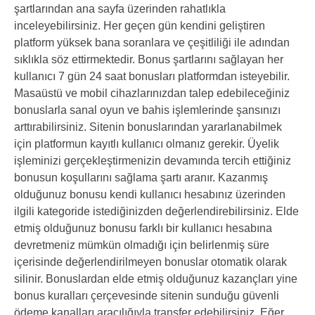
şartlarından ana sayfa üzerinden rahatlıkla
inceleyebilirsiniz. Her geçen gün kendini geliştiren
platform yüksek bana soranlara ve çeşitliliği ile adından
sıklıkla söz ettirmektedir. Bonus şartlarını sağlayan her
kullanıcı 7 gün 24 saat bonusları platformdan isteyebilir.
Masaüstü ve mobil cihazlarınızdan talep edebileceğiniz
bonuslarla sanal oyun ve bahis işlemlerinde şansınızı
arttırabilirsiniz. Sitenin bonuslarından yararlanabilmek
için platformun kayıtlı kullanıcı olmanız gerekir. Üyelik
işleminizi gerçekleştirmenizin devamında tercih ettiğiniz
bonusun koşullarını sağlama şartı aranır. Kazanmış
olduğunuz bonusu kendi kullanıcı hesabınız üzerinden
ilgili kategoride istediğinizden değerlendirebilirsiniz. Elde
etmiş olduğunuz bonusu farklı bir kullanıcı hesabına
devretmeniz mümkün olmadığı için belirlenmiş süre
içerisinde değerlendirilmeyen bonuslar otomatik olarak
silinir. Bonuslardan elde etmiş olduğunuz kazançları yine
bonus kuralları çerçevesinde sitenin sunduğu güvenli
ödeme kanalları aracılığıyla transfer edebilirsiniz. Eğer