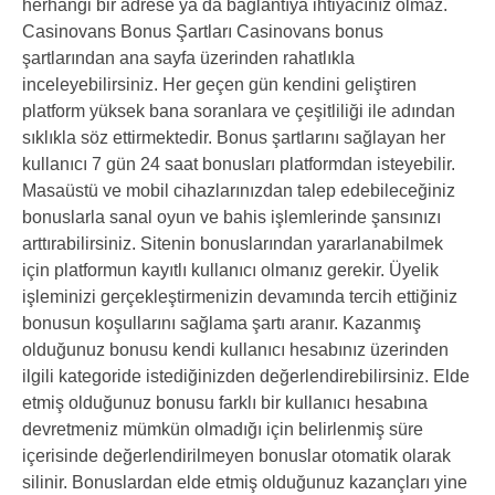
herhangi bir adrese ya da bağlantıya ihtiyacınız olmaz.
Casinovans Bonus Şartları Casinovans bonus
şartlarından ana sayfa üzerinden rahatlıkla
inceleyebilirsiniz. Her geçen gün kendini geliştiren
platform yüksek bana soranlara ve çeşitliliği ile adından
sıklıkla söz ettirmektedir. Bonus şartlarını sağlayan her
kullanıcı 7 gün 24 saat bonusları platformdan isteyebilir.
Masaüstü ve mobil cihazlarınızdan talep edebileceğiniz
bonuslarla sanal oyun ve bahis işlemlerinde şansınızı
arttırabilirsiniz. Sitenin bonuslarından yararlanabilmek
için platformun kayıtlı kullanıcı olmanız gerekir. Üyelik
işleminizi gerçekleştirmenizin devamında tercih ettiğiniz
bonusun koşullarını sağlama şartı aranır. Kazanmış
olduğunuz bonusu kendi kullanıcı hesabınız üzerinden
ilgili kategoride istediğinizden değerlendirebilirsiniz. Elde
etmiş olduğunuz bonusu farklı bir kullanıcı hesabına
devretmeniz mümkün olmadığı için belirlenmiş süre
içerisinde değerlendirilmeyen bonuslar otomatik olarak
silinir. Bonuslardan elde etmiş olduğunuz kazançları yine