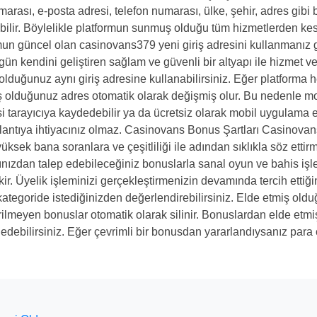
rası, e-posta adresi, telefon numarası, ülke, şehir, adres gibi bil
bilir. Böylelikle platformun sunmuş olduğu tüm hizmetlerden kesi
un güncel olan casinovans379 yeni giriş adresini kullanmanız ger
 kendini geliştiren sağlam ve güvenli bir altyapı ile hizmet ver
uğunuz aynı giriş adresine kullanabilirsiniz. Eğer platforma her
mış olduğunuz adres otomatik olarak değişmiş olur. Bu nedenle mo
si tarayıcıya kaydedebilir ya da ücretsiz olarak mobil uygulama 
ğlantıya ihtiyacınız olmaz. Casinovans Bonus Şartları Casinovan
üksek bana soranlara ve çeşitliliği ile adından sıklıkla söz ettir
ınızdan talep edebileceğiniz bonuslarla sanal oyun ve bahis işlem
ekir. Üyelik işleminizi gerçekleştirmenizin devamında tercih etti
kategoride istediğinizden değerlendirebilirsiniz. Elde etmiş old
rilmeyen bonuslar otomatik olarak silinir. Bonuslardan elde etm
r edebilirsiniz. Eğer çevrimli bir bonusdan yararlandıysanız pa