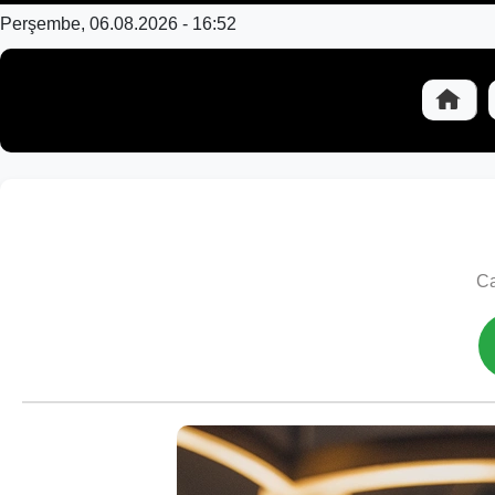
Perşembe, 06.08.2026 - 16:52
Ca