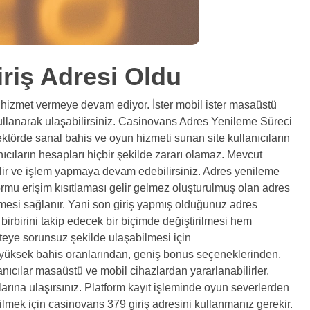
riş Adresi Oldu
hizmet vermeye devam ediyor. İster mobil ister masaüstü
kullanarak ulaşabilirsiniz. Casinovans Adres Yenileme Süreci
 sektörde sanal bahis ve oyun hizmeti sunan site kullanıcıların
cıların hesapları hiçbir şekilde zararı olamaz. Mevcut
bilir ve işlem yapmaya devam edebilirsiniz. Adres yenileme
tformu erişim kısıtlaması gelir gelmez oluşturulmuş olan adres
ebilmesi sağlanır. Yani son giriş yapmış olduğunuz adres
 birbirini takip edecek bir biçimde değiştirilmesi hem
teye sorunsuz şekilde ulaşabilmesi için
t yüksek bahis oranlarından, geniş bonus seçeneklerinden,
anıcılar masaüstü ve mobil cihazlardan yararlanabilirler.
nlarına ulaşırsınız. Platform kayıt işleminde oyun severlerden
ilmek için casinovans 379 giriş adresini kullanmanız gerekir.