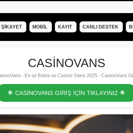
ŞIKAYET
MOBIL
KAYIT
CANLI DESTEK
B
CASINOVANS
sinoVans - En iyi Bahis ve Casino Sitesi 2025 - CasinoVans Gi
🌟 CASINOVANS GİRİŞ İÇİN TIKLAYINIZ 🌟