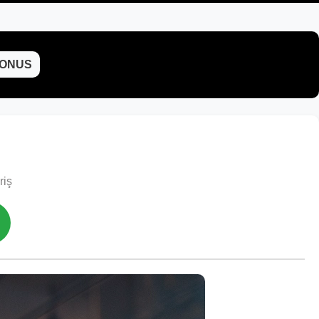
ONUS
riş