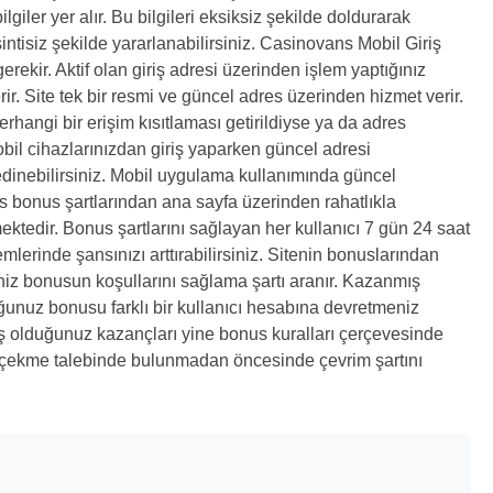
giler yer alır. Bu bilgileri eksiksiz şekilde doldurarak
ntisiz şekilde yararlanabilirsiniz. Casinovans Mobil Giriş
ekir. Aktif olan giriş adresi üzerinden işlem yaptığınız
ir. Site tek bir resmi ve güncel adres üzerinden hizmet verir.
hangi bir erişim kısıtlaması getirildiyse ya da adres
bil cihazlarınızdan giriş yaparken güncel adresi
edinebilirsiniz. Mobil uygulama kullanımında güncel
s bonus şartlarından ana sayfa üzerinden rahatlıkla
mektedir. Bonus şartlarını sağlayan her kullanıcı 7 gün 24 saat
lerinde şansınızı arttırabilirsiniz. Sitenin bonuslarından
ğiniz bonusun koşullarını sağlama şartı aranır. Kazanmış
uğunuz bonusu farklı bir kullanıcı hesabına devretmeniz
iş olduğunuz kazançları yine bonus kuralları çerçevesinde
ra çekme talebinde bulunmadan öncesinde çevrim şartını