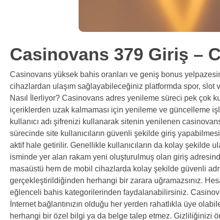
Casinovans 379 Giriş – 
Casinovans yüksek bahis oranları ve geniş bonus yelpazesin
cihazlardan ulaşım sağlayabileceğiniz platformda spor, slot 
Nasıl İlerliyor? Casinovans adres yenileme süreci pek çok kulla
içeriklerden uzak kalmaması için yenileme ve güncelleme işle
kullanıcı adı şifrenizi kullanarak sitenin yenilenen casinov
sürecinde site kullanıcıların güvenli şekilde giriş yapabilmesi
aktif hale getirilir. Genellikle kullanıcıların da kolay şekild
isminde yer alan rakam yeni oluşturulmuş olan giriş adresinde 
masaüstü hem de mobil cihazlarda kolay şekilde güvenli adres
gerçekleştirildiğinden herhangi bir zarara uğramazsınız. He
eğlenceli bahis kategorilerinden faydalanabilirsiniz. Casinov
İnternet bağlantınızın olduğu her yerden rahatlıkla üye olabil
herhangi bir özel bilgi ya da belge talep etmez. Gizliliğiniz