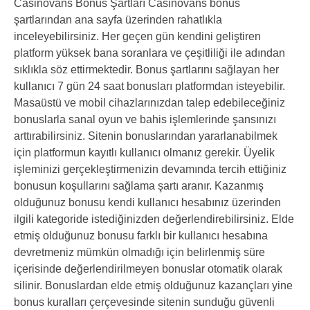
Casinovans Bonus Şartları Casinovans bonus
şartlarından ana sayfa üzerinden rahatlıkla
inceleyebilirsiniz. Her geçen gün kendini geliştiren
platform yüksek bana soranlara ve çeşitliliği ile adından
sıklıkla söz ettirmektedir. Bonus şartlarını sağlayan her
kullanıcı 7 gün 24 saat bonusları platformdan isteyebilir.
Masaüstü ve mobil cihazlarınızdan talep edebileceğiniz
bonuslarla sanal oyun ve bahis işlemlerinde şansınızı
arttırabilirsiniz. Sitenin bonuslarından yararlanabilmek
için platformun kayıtlı kullanıcı olmanız gerekir. Üyelik
işleminizi gerçekleştirmenizin devamında tercih ettiğiniz
bonusun koşullarını sağlama şartı aranır. Kazanmış
olduğunuz bonusu kendi kullanıcı hesabınız üzerinden
ilgili kategoride istediğinizden değerlendirebilirsiniz. Elde
etmiş olduğunuz bonusu farklı bir kullanıcı hesabına
devretmeniz mümkün olmadığı için belirlenmiş süre
içerisinde değerlendirilmeyen bonuslar otomatik olarak
silinir. Bonuslardan elde etmiş olduğunuz kazançları yine
bonus kuralları çerçevesinde sitenin sunduğu güvenli